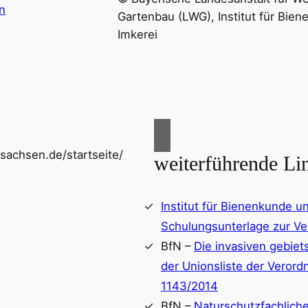
n
Gartenbau (LWG), Institut für Bie
Imkerei
sachsen.de/startseite/
weiterführende Li
Institut für Bienenkunde u
Schulungsunterlage zur Ve
BfN –
Die invasiven gebie
der Unionsliste der Verord
1143/2014
BfN –
Naturschutzfachlich