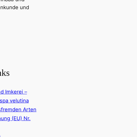
nenkunde und
nks
nd Imkerei –
spa velutina
tsfremden Arten
nung (EU) Nr.
e