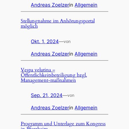
Andreas Zoelzer
in
Allgemein
Stellungnahme im Anhörungsportal
möglich
Okt. 1, 2024
—
von
Andreas Zoelzer
in
Allgemein
Vespa velutina –
Öffentlichkeitsbeteiligung bzgl.
Management-maßnahmen
Sep. 21, 2024
—
von
Andreas Zoelzer
in
Allgemein
Programm und Unterlage zum Kongress
in Pforzheim