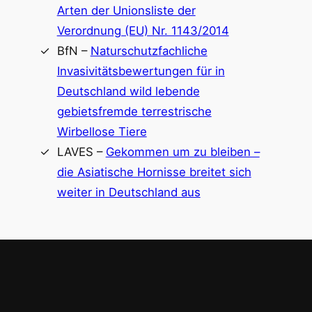
Arten der Unionsliste der
Verordnung (EU) Nr. 1143/2014
BfN –
Naturschutzfachliche
Invasivitätsbewertungen für in
Deutschland wild lebende
gebietsfremde terrestrische
Wirbellose Tiere
LAVES –
Gekommen um zu bleiben –
die Asiatische Hornisse breitet sich
weiter in Deutschland aus