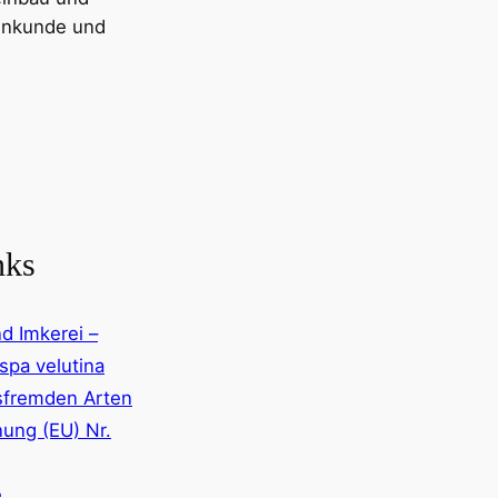
nenkunde und
nks
nd Imkerei –
spa velutina
tsfremden Arten
nung (EU) Nr.
e