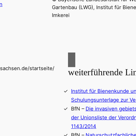
n
Gartenbau (LWG), Institut für Bie
Imkerei
sachsen.de/startseite/
weiterführende Li
Institut für Bienenkunde u
Schulungsunterlage zur Ve
BfN –
Die invasiven gebie
der Unionsliste der Verord
1143/2014
BfN –
Naturschutzfachlich